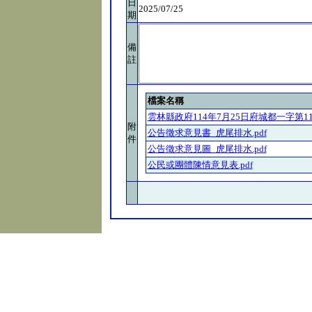
日
2025/07/25
期
備
註
檔案名稱
雲林縣政府114年7月25日府城都一字第1143
附
公告徵求意見書_虎尾排水.pdf
件
公告徵求意見圖_虎尾排水.pdf
公民或團體陳情意見表.pdf