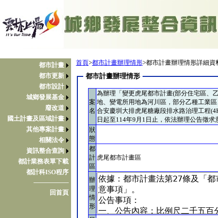
首頁
>
都市計畫辦理情形
>都市計畫辦理情形詳細資
都市計畫
都市更新
都市計畫辦理情形
都市設計
為辦理「變更虎尾都市計畫(部分住宅區、
城鄉發展基金
案
地、變電所用地為河川區，部分乙種工業區
廢改道
名
合安慶圳大排虎尾糖廠段排水路治理工程(4K+4
國土計畫及區域計畫
日起至114年9月1日止，依法辦理公告徵
其他專案計畫
狀
態
相關法令
都
資訊整合查詢
計
虎尾都市計畫區
都計業務表單下載
區
都計科ISO程序
辦
────────
理
回首頁
情
形