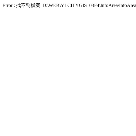
Error : 找不到檔案 'D:\WEB\YLCITYGIS103F4\InfoArea\I