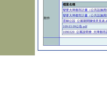
檔案名稱
變更大埤都市計畫（公共設施用地
變更大埤都市計畫（公共設施用地
附件
雲林公設_公展期間陳情意見表.d
109.03.09公告.pdf
1090320_公展說明會_大埤都市計