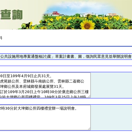
料
(公共設施用地專案通盤檢討)案」草案計畫書、圖，徵詢民眾意見並舉辦說明會