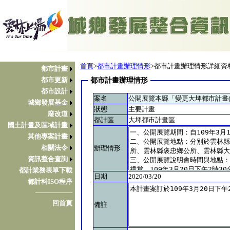
首頁
>
都市計畫辦理情形
>都市計畫辦理情形詳細資
都市計畫
都市更新
都市計畫辦理情形
都市設計
案名
公開展覽本縣「變更大埤都市計畫
城鄉發展基金
狀態
主要計畫
廢改道
都計區
大埤都市計畫區
國土計畫及區域計畫
其他專案計畫
相關法令
辦理情形
資訊整合查詢
都計業務表單下載
日期
2020/03/20
都計科ISO程序
────────
回首頁
備註