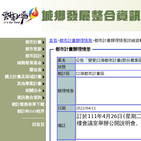
首頁
>
都市計畫辦理情形
>都市計畫辦理情形詳細資
都市計畫
都市更新
都市計畫辦理情形
都市設計
案名
公告「變更口湖都市計畫(部分農業
城鄉發展基金
狀態
廢改道
都計區
口湖都市計畫區
國土計畫及區域計畫
其他專案計畫
相關法令
辦理情形
資訊整合查詢
都計業務表單下載
日期
2022/04/11
都計科ISO程序
────────
回首頁
備註