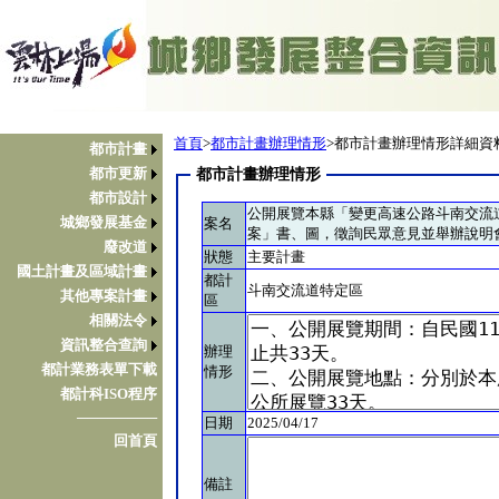
首頁
>
都市計畫辦理情形
>都市計畫辦理情形詳細資
都市計畫
都市更新
都市計畫辦理情形
都市設計
公開展覽本縣「變更高速公路斗南交流
城鄉發展基金
案名
案」書、圖，徵詢民眾意見並舉辦說明
廢改道
狀態
主要計畫
國土計畫及區域計畫
都計
斗南交流道特定區
其他專案計畫
區
相關法令
資訊整合查詢
辦理
都計業務表單下載
情形
都計科ISO程序
────────
日期
2025/04/17
回首頁
備註