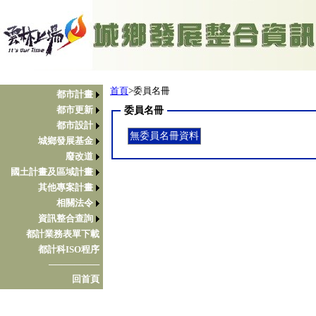
首頁
>委員名冊
都市計畫
都市更新
委員名冊
都市設計
無委員名冊資料
城鄉發展基金
廢改道
國土計畫及區域計畫
其他專案計畫
相關法令
資訊整合查詢
都計業務表單下載
都計科ISO程序
────────
回首頁