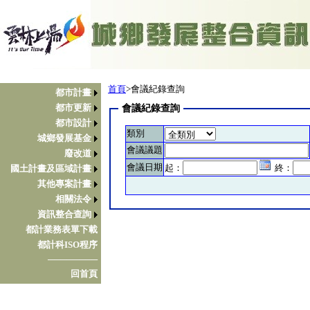
首頁
>會議紀錄查詢
都市計畫
都市更新
會議紀錄查詢
都市設計
類別
城鄉發展基金
會議議題
廢改道
會議日期
起：
終：
國土計畫及區域計畫
其他專案計畫
相關法令
資訊整合查詢
都計業務表單下載
都計科ISO程序
────────
回首頁