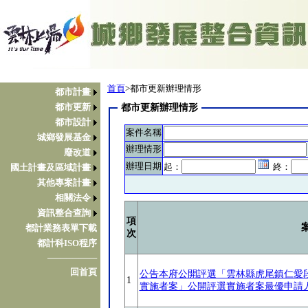
首頁
>都市更新辦理情形
都市計畫
都市更新
都市更新辦理情形
都市設計
案件名稱
城鄉發展基金
辦理情形
廢改道
辦理日期
起：
終：
國土計畫及區域計畫
其他專案計畫
相關法令
資訊整合查詢
項
都計業務表單下載
次
都計科ISO程序
────────
回首頁
公告本府公開評選「雲林縣虎尾鎮仁愛段
1
實施者案」公開評選實施者案最優申請