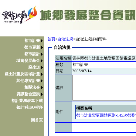
首頁
>
自治法規
>自治法規詳細資料
都市計畫
都市更新
自治法規
都市設計
法規名稱
雲林縣都市計畫土地變更回饋審議原
城鄉發展基金
種類
都市計畫
廢改道
日期
2005/07/14
國土計畫及區域計畫
其他專案計畫
相關法令
備註
資訊整合查詢
都計業務表單下載
都計科ISO程序
檔案名稱
附件
────────
都市計畫變更回饋原則-145次都委會審
回首頁