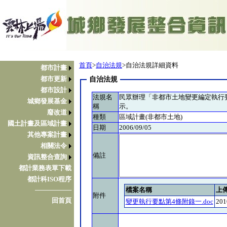
首頁
>
自治法規
>自治法規詳細資料
都市計畫
都市更新
自治法規
都市設計
法規名
民眾辦理「非都市土地變更編定執行
城鄉發展基金
稱
示。
廢改道
種類
區域計畫(非都市土地)
國土計畫及區域計畫
日期
2006/09/05
其他專案計畫
相關法令
備註
資訊整合查詢
都計業務表單下載
都計科ISO程序
檔案名稱
上
────────
附件
回首頁
變更執行要點第4條附錄一.doc
201