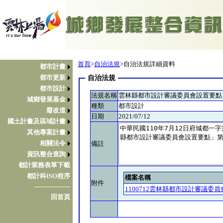
首頁
>
自治法規
>自治法規詳細資料
都市計畫
都市更新
自治法規
都市設計
法規名稱
雲林縣都市設計審議委員會設置要點
城鄉發展基金
種類
都市設計
廢改道
日期
2021/07/12
國土計畫及區域計畫
其他專案計畫
相關法令
備註
資訊整合查詢
都計業務表單下載
都計科ISO程序
檔案名稱
附件
────────
1100712雲林縣都市設計審議委員會
回首頁