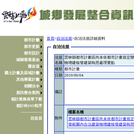
首頁
>
自治法規
>自治法規詳細資料
都市計畫
都市更新
自治法規
都市設計
法規
雲林縣都市計畫區尚未依都市計畫規定
城鄉發展基金
名稱
物增建核發建築執照處理要點
廢改道
種類
都市計畫
國土計畫及區域計畫
日期
2010/06/04
其他專案計畫
相關法令
備註
資訊整合查詢
都計業務表單下載
都計科ISO程序
檔案名稱
────────
附件
回首頁
雲林縣都市計畫區尚未依都市計畫規
發範圍內合法建築物增建核發建築執照處