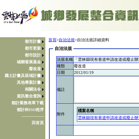
首頁
>
自治法規
>自治法規詳細資料
都市計畫
都市更新
自治法規
都市設計
法規名稱
「雲林縣現有巷道申請改道或廢止辦
城鄉發展基金
種類
廢改道
廢改道
日期
2012/01/19
國土計畫及區域計畫
其他專案計畫
相關法令
備註
資訊整合查詢
都計業務表單下載
都計科ISO程序
檔案名稱
附件
────────
雲林縣現有巷道申請改道或廢止辦法.
回首頁