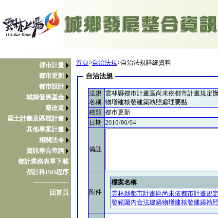
首頁
>
自治法規
>自治法規詳細資料
都市計畫
都市更新
自治法規
都市設計
法規
雲林縣都市計畫區尚未依都市計畫規定
城鄉發展基金
名稱
物增建核發建築執照處理要點
廢改道
種類
都市更新
國土計畫及區域計畫
日期
2010/06/04
其他專案計畫
相關法令
備註
資訊整合查詢
都計業務表單下載
都計科ISO程序
檔案名稱
────────
附件
回首頁
雲林縣都市計畫區尚未依都市計畫規
發範圍內合法建築物增建核發建築執照處