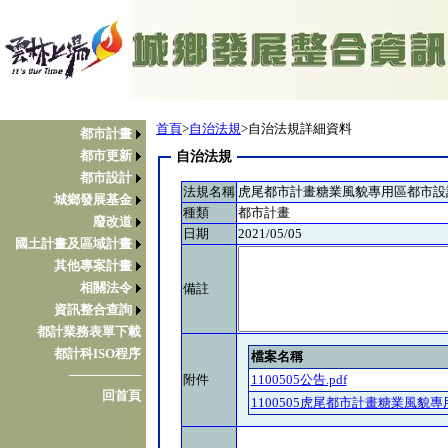
首頁
>
自治法規
>自治法規詳細資料
都市計畫
都市更新
自治法規
都市設計
法規名稱
虎尾都市計畫糖業風貌專用區都市設
城鄉發展基金
種類
都市計畫
廢改道
日期
2021/05/05
國土計畫及區域計畫
其他專案計畫
相關法令
備註
資訊整合查詢
都計業務表單下載
都計科ISO程序
檔案名稱
────────
附件
1100505公告.pdf
回首頁
1100505虎尾都市計畫糖業風貌專