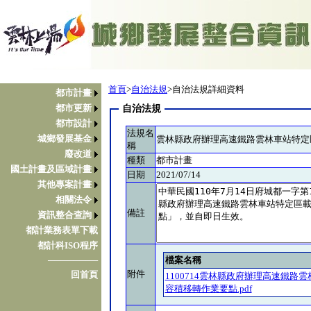
首頁
>
自治法規
>自治法規詳細資料
都市計畫
都市更新
自治法規
都市設計
法規名
城鄉發展基金
雲林縣政府辦理高速鐵路雲林車站特定
稱
廢改道
種類
都市計畫
國土計畫及區域計畫
日期
2021/07/14
其他專案計畫
相關法令
備註
資訊整合查詢
都計業務表單下載
都計科ISO程序
檔案名稱
────────
附件
回首頁
1100714雲林縣政府辦理高速鐵路
容積移轉作業要點.pdf