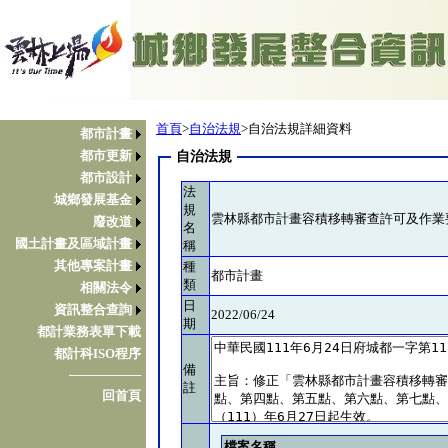
首頁
>
自治法規
>自治法規詳細資料
都市計畫
都市更新
自治法規
都市設計
法
城鄉發展基金
規
雲林縣都市計畫容積移轉審查許可及作業
廢改道
名
國土計畫及區域計畫
稱
其他專案計畫
種
都市計畫
類
相關法令
日
資訊整合查詢
2022/06/24
期
都計業務表單下載
都計科ISO程序
備
────────
註
回首頁
檔案名稱