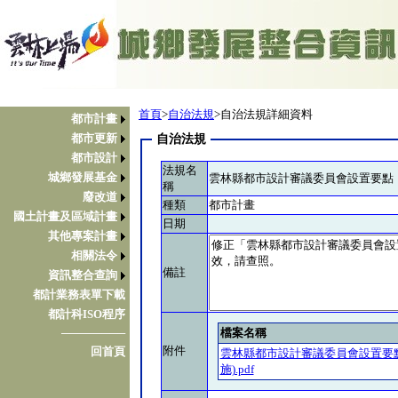
首頁
>
自治法規
>自治法規詳細資料
都市計畫
都市更新
自治法規
都市設計
法規名
城鄉發展基金
雲林縣都市設計審議委員會設置要點
稱
廢改道
種類
都市計畫
國土計畫及區域計畫
日期
其他專案計畫
相關法令
備註
資訊整合查詢
都計業務表單下載
都計科ISO程序
檔案名稱
────────
附件
回首頁
雲林縣都市設計審議委員會設置要點(11
施).pdf