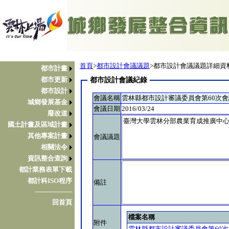
首頁
>
都市設計會議議題
>都市設計會議議題詳細資
都市計畫
都市更新
都市設計會議紀錄
都市設計
會議名稱
雲林縣都市設計審議委員會第60次
城鄉發展基金
會議日期
2016/03/24
廢改道
國土計畫及區域計畫
其他專案計畫
會議議題
相關法令
資訊整合查詢
都計業務表單下載
都計科ISO程序
備註
────────
回首頁
檔案名稱
附件
雲林縣都市設計審議委員會第60次會