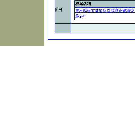
檔案名稱
附件
雲林縣現有巷道改道或廢止審議委
錄.pdf