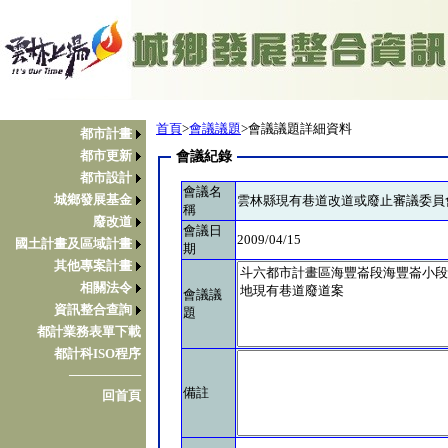
首頁
>
會議議題
>會議議題詳細資料
都市計畫
都市更新
會議紀錄
都市設計
會議名
城鄉發展基金
雲林縣現有巷道改道或廢止審議委員
稱
廢改道
會議日
2009/04/15
國土計畫及區域計畫
期
其他專案計畫
相關法令
會議議
資訊整合查詢
題
都計業務表單下載
都計科ISO程序
────────
備註
回首頁