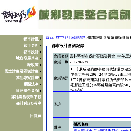
首頁
>
都市設計會議議題
>都市設計會議議題詳細資
都市計畫
都市更新
都市設計會議紀錄
都市設計
會議名稱
雲林縣都市設計審議委員會108年度
城鄉發展基金
會議日期
2019/04/29
廢改道
國土計畫及區域計畫
其他專案計畫
會議議題
相關法令
資訊整合查詢
都計業務表單下載
都計科ISO程序
備註
────────
回首頁
檔案名稱
附件
雲林縣都市設計審議委員會108年度