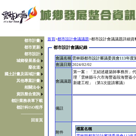
首頁
>
都市設計會議議題
>都市設計會議議題詳細資
都市計畫
都市更新
都市設計會議紀錄
都市設計
會議名稱
雲林縣都市設計審議委員會113年度
城鄉發展基金
會議日期
2024/02/02
廢改道
國土計畫及區域計畫
其他專案計畫
會議議題
相關法令
資訊整合查詢
都計業務表單下載
都計科ISO程序
備註
────────
回首頁
檔案名稱
附件
雲林縣都市設計審議委員會113年度