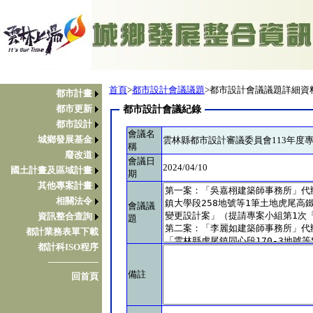
首頁
>
都市設計會議議題
>都市設計會議議題詳細資
都市計畫
都市更新
都市設計會議紀錄
都市設計
會議名
城鄉發展基金
雲林縣都市設計審議委員會113年度
稱
廢改道
會議日
2024/04/10
國土計畫及區域計畫
期
其他專案計畫
相關法令
會議議
資訊整合查詢
題
都計業務表單下載
都計科ISO程序
────────
備註
回首頁