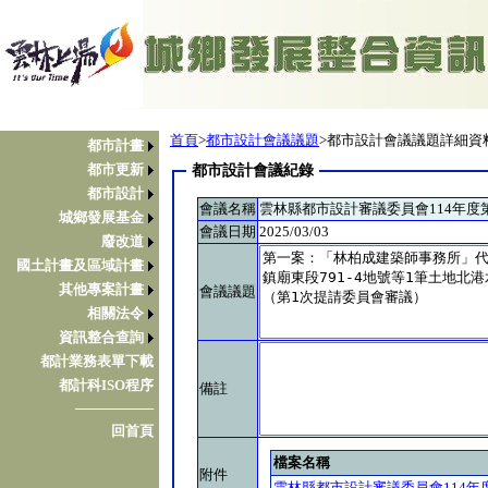
首頁
>
都市設計會議議題
>都市設計會議議題詳細資
都市計畫
都市更新
都市設計會議紀錄
都市設計
會議名稱
雲林縣都市設計審議委員會114年度
城鄉發展基金
會議日期
2025/03/03
廢改道
國土計畫及區域計畫
其他專案計畫
會議議題
相關法令
資訊整合查詢
都計業務表單下載
都計科ISO程序
備註
────────
回首頁
檔案名稱
附件
雲林縣都市設計審議委員會114年度