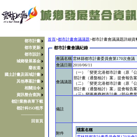
首頁
>
都市計畫會議議題
>都市計畫會議議題詳細資
都市計畫
都市更新
都市計畫會議紀錄
都市設計
會議名稱
雲林縣都市計畫委員會第170次會議
城鄉發展基金
會議日期
2010/06/11
廢改道
國土計畫及區域計畫
其他專案計畫
會議議題
相關法令
資訊整合查詢
都計業務表單下載
都計科ISO程序
備註
────────
回首頁
檔案名稱
附件
雲林縣都市計畫委員會第170次會議.