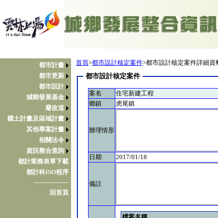
首頁
>
都市設計核定案件
>都市設計核定案件詳細資
都市計畫
都市更新
都市設計核定案件
都市設計
案名
住宅新建工程
城鄉發展基金
鄉鎮
虎尾鎮
廢改道
國土計畫及區域計畫
其他專案計畫
辦理情形
相關法令
資訊整合查詢
日期
2017/01/18
都計業務表單下載
都計科ISO程序
────────
備註
回首頁
檔案名稱