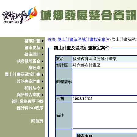
首頁
>
國土計畫及區域計畫核定案件
>國土計畫及區
都市計畫
都市更新
國土計畫及區域計畫核定案件
都市設計
案名
福智教育園區開發計畫案
城鄉發展基金
都計區
斗六都市計畫區
廢改道
國土計畫及區域計畫
其他專案計畫
辦理情形
相關法令
資訊整合查詢
日期
2008/12/05
都計業務表單下載
都計科ISO程序
────────
備註
回首頁
檔案名稱