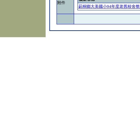
附件
莿桐鄉大美國小94年度老舊校舍整建.