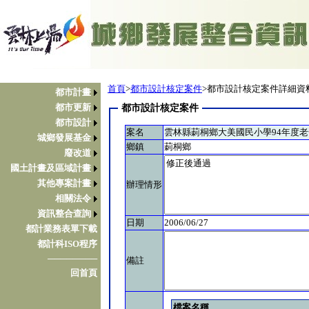
首頁
>
都市設計核定案件
>都市設計核定案件詳細資
都市計畫
都市更新
都市設計核定案件
都市設計
案名
雲林縣莿桐鄉大美國民小學94年度
城鄉發展基金
鄉鎮
莿桐鄉
廢改道
國土計畫及區域計畫
其他專案計畫
辦理情形
相關法令
資訊整合查詢
日期
2006/06/27
都計業務表單下載
都計科ISO程序
────────
備註
回首頁
檔案名稱