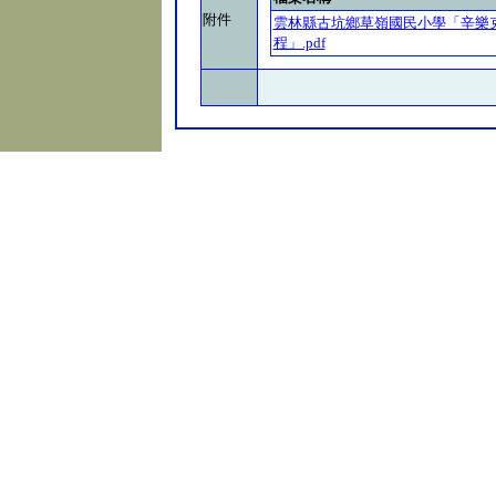
附件
雲林縣古坑鄉草嶺國民小學「辛樂
程」.pdf