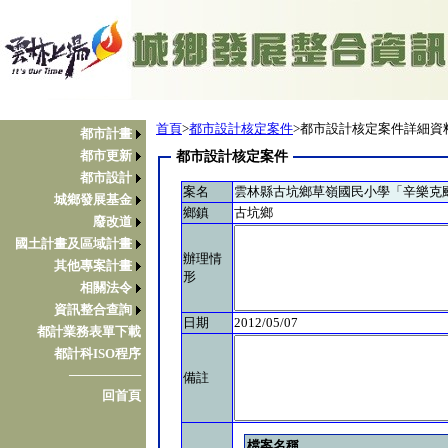
首頁
>
都市設計核定案件
>都市設計核定案件詳細資
都市計畫
都市更新
都市設計核定案件
都市設計
案名
雲林縣古坑鄉草嶺國民小學「辛樂克
城鄉發展基金
鄉鎮
古坑鄉
廢改道
國土計畫及區域計畫
辦理情
其他專案計畫
形
相關法令
資訊整合查詢
日期
2012/05/07
都計業務表單下載
都計科ISO程序
────────
備註
回首頁
檔案名稱