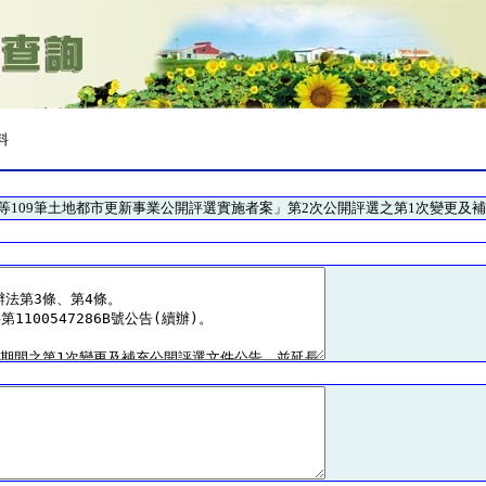
料
號等109筆土地都市更新事業公開評選實施者案」第2次公開評選之第1次變更及