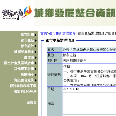
首頁
>
都市更新辦理情形
>都市更新辦理情形詳細資
都市計畫
都市更新
都市更新辦理情形
都市設計
案名
公告「雲林縣虎尾鎮仁愛段599地
城鄉發展基金
狀態
都市更新
廢改道
都計區
虎尾都市計畫區
國土計畫及區域計畫
其他專案計畫
相關法令
辦理情形
資訊整合查詢
都計業務表單下載
日期
2021/11/18
都計科ISO程序
────────
回首頁
備註