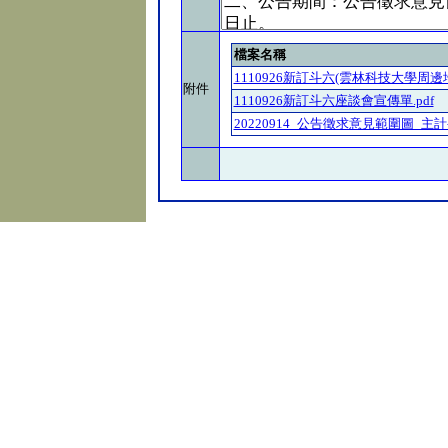
檔案名稱
1110926新訂斗六(雲林科技大學周邊地
附件
1110926新訂斗六座談會宣傳單.pdf
20220914_公告徵求意見範圍圖_主計-