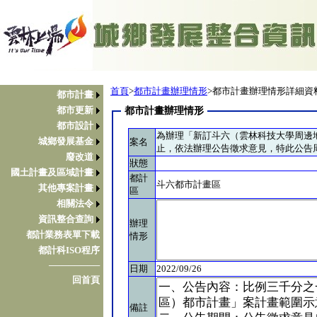
首頁
>
都市計畫辦理情形
>都市計畫辦理情形詳細資
都市計畫
都市更新
都市計畫辦理情形
都市設計
為辦理「新訂斗六（雲林科技大學周邊地區
城鄉發展基金
案名
止，依法辦理公告徵求意見，特此公告
廢改道
狀態
國土計畫及區域計畫
都計
斗六都市計畫區
其他專案計畫
區
相關法令
資訊整合查詢
辦理
都計業務表單下載
情形
都計科ISO程序
────────
日期
2022/09/26
回首頁
備註