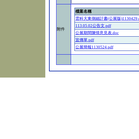
檔案名稱
雲科大東側細計書(公展版)1130429.p
113.05.02公告文.pdf
附件
公展期間陳情意見表.doc
宣傳單.pdf
公展簡報1130524.pdf