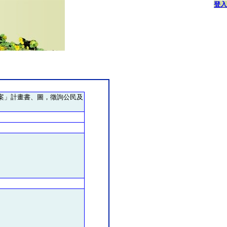
登入
)案」計畫書、圖，徵詢公民及