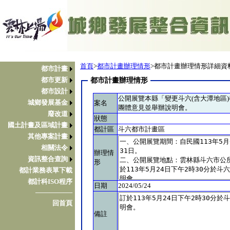
首頁
>
都市計畫辦理情形
>都市計畫辦理情形詳細資
都市計畫
都市更新
都市計畫辦理情形
都市設計
公開展覽本縣「變更斗六(含大潭地區
城鄉發展基金
案名
團體意見並舉辦說明會。
廢改道
狀態
國土計畫及區域計畫
都計區
斗六都市計畫區
其他專案計畫
相關法令
辦理情
資訊整合查詢
形
都計業務表單下載
都計科ISO程序
日期
2024/05/24
────────
回首頁
備註