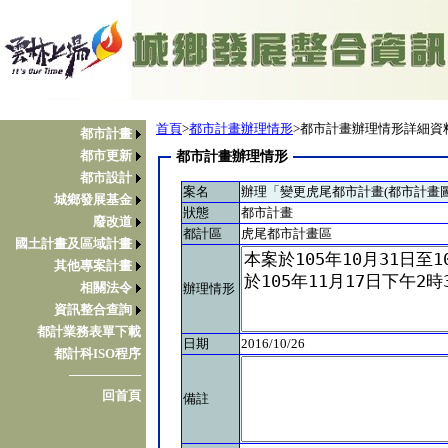
首頁
>
都市計畫辦理情形
>都市計畫辦理情形詳細資
都市計畫
都市更新
都市計畫辦理情形
都市設計
案名
辦理「變更虎尾都市計畫(都市計畫
城鄉發展基金
狀態
都市計畫
廢改道
都計區
虎尾都市計畫區
國土計畫及區域計畫
其他專案計畫
相關法令
辦理情形
資訊整合查詢
都計業務表單下載
日期
2016/10/26
都計科ISO程序
────────
回首頁
備註