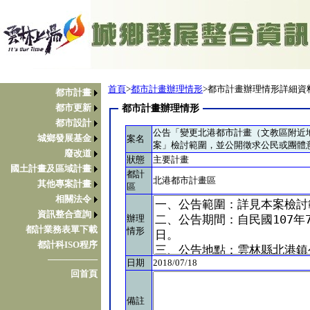
首頁
>
都市計畫辦理情形
>都市計畫辦理情形詳細資
都市計畫
都市更新
都市計畫辦理情形
都市設計
公告「變更北港都市計畫（文教區附近
城鄉發展基金
案名
案」檢討範圍，並公開徵求公民或團體
廢改道
狀態
主要計畫
國土計畫及區域計畫
都計
北港都市計畫區
其他專案計畫
區
相關法令
資訊整合查詢
辦理
都計業務表單下載
情形
都計科ISO程序
────────
日期
2018/07/18
回首頁
備註