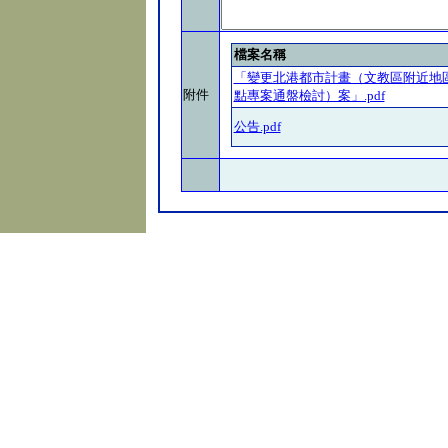
檔案名稱
「變更北港都市計畫（文教區附近地
附件
點專案通盤檢討）案」.pdf
公告.pdf