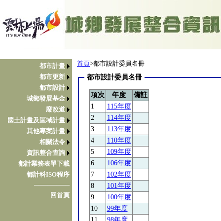
首頁
>都市設計委員名冊
都市計畫
都市更新
都市設計委員名冊
都市設計
項次
年度
備註
城鄉發展基金
1
115年度
廢改道
2
114年度
國土計畫及區域計畫
3
113年度
其他專案計畫
4
110年度
相關法令
5
109年度
資訊整合查詢
6
106年度
都計業務表單下載
7
102年度
都計科ISO程序
────────
8
101年度
回首頁
9
100年度
10
99年度
11
98年度