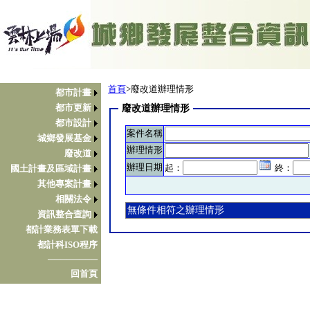
首頁
>廢改道辦理情形
都市計畫
都市更新
廢改道辦理情形
都市設計
案件名稱
城鄉發展基金
辦理情形
廢改道
辦理日期
起：
終：
國土計畫及區域計畫
其他專案計畫
相關法令
無條件相符之辦理情形
資訊整合查詢
都計業務表單下載
都計科ISO程序
────────
回首頁