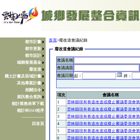
首頁
>廢改道會議紀錄
都市計畫
都市更新
廢改道會議紀錄
都市設計
會議名稱
城鄉發展基金
會議議題
廢改道
會議日期
起：
終：
國土計畫及區域計畫
其他專案計畫
相關法令
項次
會議名稱
資訊整合查詢
1
雲林縣現有巷道改道或廢止審議委員會第
都計業務表單下載
2
雲林縣現有巷道改道或廢止審議委員會第
都計科ISO程序
3
雲林縣現有巷道改道或廢止審議委員會第
────────
4
雲林縣現有巷道改道或廢止審議委員會第
回首頁
5
雲林縣現有巷道改道或廢止審議委員會第
6
雲林縣現有巷道改道或廢止審議委員會第