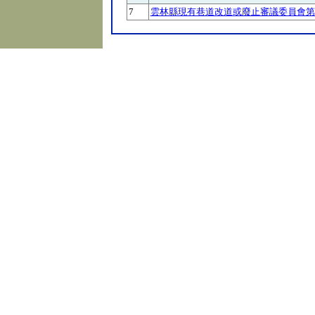
7
雲林縣現有巷道改道或廢止審議委員會第