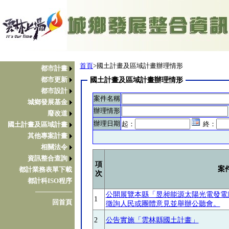
首頁
>國土計畫及區域計畫辦理情形
都市計畫
都市更新
國土計畫及區域計畫辦理情形
都市設計
案件名稱
城鄉發展基金
辦理情形
廢改道
辦理日期
起：
終：
國土計畫及區域計畫
其他專案計畫
相關法令
資訊整合查詢
項
案
都計業務表單下載
次
都計科ISO程序
────────
公開展覽本縣「昱昶能源太陽光電發電
1
回首頁
徵詢人民或團體意見並舉辦公聽會。
2
公告實施「雲林縣國土計畫」