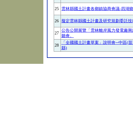
25
雲林縣國土計畫各鄉鎮協商會議-四湖
26
擬定雲林縣國土計畫及研究規劃委託技
公告公開展覽「雲林離岸風力發電廠興
27
聽會。
「全國國土計畫草案」說明會─中區(
28
縣)