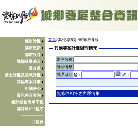
首頁
>其他專案計畫辦理情形
都市計畫
都市更新
其他專案計畫辦理情形
都市設計
案件名稱
城鄉發展基金
辦理情形
廢改道
辦理日期
起：
終：
國土計畫及區域計畫
其他專案計畫
相關法令
無條件相符之辦理情形
資訊整合查詢
都計業務表單下載
都計科ISO程序
────────
回首頁