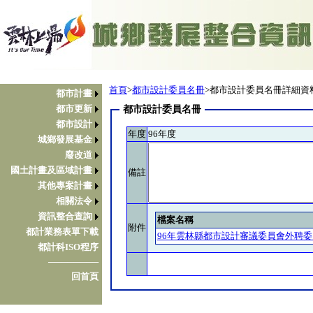
首頁
>
都市設計委員名冊
>都市設計委員名冊詳細資
都市計畫
都市更新
都市設計委員名冊
都市設計
年度
96年度
城鄉發展基金
廢改道
國土計畫及區域計畫
備註
其他專案計畫
相關法令
資訊整合查詢
檔案名稱
附件
都計業務表單下載
96年雲林縣都市設計審議委員會外聘委員
都計科ISO程序
────────
回首頁