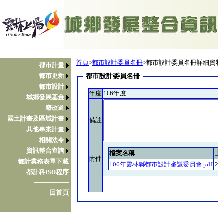
首頁
>
都市設計委員名冊
>都市設計委員名冊詳細資
都市計畫
都市更新
都市設計委員名冊
都市設計
年度
106年度
城鄉發展基金
廢改道
國土計畫及區域計畫
備註
其他專案計畫
相關法令
資訊整合查詢
檔案名稱
附件
都計業務表單下載
106年雲林縣都市設計審議委員會.pdf
2
都計科ISO程序
────────
回首頁