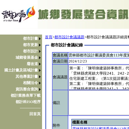
首頁
>
都市設計會議議題
>都市設計會議議題詳細資
都市計畫
都市更新
都市設計會議紀錄
都市設計
會議名稱
雲林縣都市設計審議委員會113年度
城鄉發展基金
會議日期
2024/12/23
廢改道
國土計畫及區域計畫
其他專案計畫
會議議題
相關法令
資訊整合查詢
都計業務表單下載
都計科ISO程序
備註
────────
回首頁
檔案名稱
附件
雲林縣都市設計審議委員會113年度