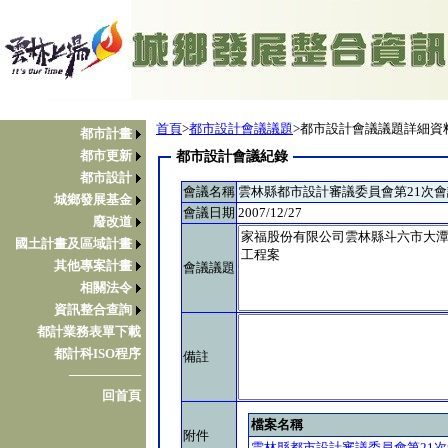
首頁
>
都市設計會議議題
>都市設計會議議題詳細資
都市計畫
都市更新
都市設計會議紀錄
都市設計
會議名稱
雲林縣都市設計審議委員會第21次
城鄉發展基金
會議日期
2007/12/27
廢改道
國土計畫及區域計畫
其他專案計畫
會議議題
相關法令
資訊整合查詢
都計業務表單下載
都計科ISO程序
備註
────────
回首頁
檔案名稱
附件
雲林縣都市設計審議委員會第21次會