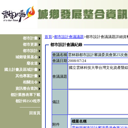
首頁
>
都市設計會議議題
>都市設計會議議題詳細資
都市計畫
都市更新
都市設計會議紀錄
都市設計
會議名稱
雲林縣都市設計審議委員會第25次
城鄉發展基金
會議日期
2008/07/24
廢改道
國土計畫及區域計畫
其他專案計畫
會議議題
相關法令
資訊整合查詢
都計業務表單下載
都計科ISO程序
備註
────────
回首頁
檔案名稱
附件
雲林縣都市設計審議委員會第25次會