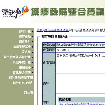
首頁
>
都市設計會議議題
>都市設計會議議題詳細資
都市計畫
都市更新
都市設計會議紀錄
都市設計
會議名稱
雲林縣都市設計審議委員會第39次
城鄉發展基金
會議日期
2010/06/17
廢改道
國土計畫及區域計畫
其他專案計畫
會議議題
相關法令
資訊整合查詢
都計業務表單下載
都計科ISO程序
備註
────────
回首頁
檔案名稱
附件
雲林縣都市設計審議委員會第39次會