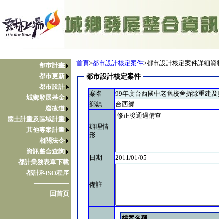
首頁
>
都市設計核定案件
>都市設計核定案件詳細資
都市計畫
都市更新
都市設計核定案件
都市設計
案名
99年度台西國中老舊校舍拆除重建
城鄉發展基金
鄉鎮
台西鄉
廢改道
國土計畫及區域計畫
辦理情
其他專案計畫
形
相關法令
資訊整合查詢
日期
2011/01/05
都計業務表單下載
都計科ISO程序
────────
備註
回首頁
檔案名稱