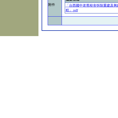
附件
「台西國中老舊校舍拆除重建及興
程」.pdf